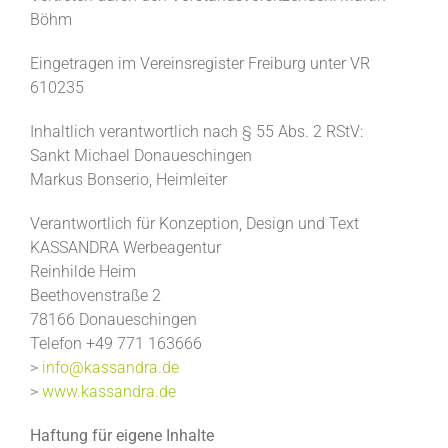
Böhm
Irmapark
Eingetragen im Vereinsregister Freiburg unter VR
610235
Kosten
Inhaltlich verantwortlich nach § 55 Abs. 2 RStV:
Sankt Michael Donaueschingen
Markus Bonserio, Heimleiter
Neubau Spende
Verantwortlich für Konzeption, Design und Text
KASSANDRA Werbeagentur
Reinhilde Heim
Kontakt
Beethovenstraße 2
78166 Donaueschingen
Telefon +49 771 163666
>
info@kassandra.de
>
www.kassandra.de
Haftung für eigene Inhalte