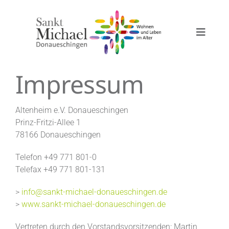
Zum
Inhalt
springen
Toggle
Naviga
Stellenangebote
Impressum
Stationäre Pflege
Altenheim e.V. Donaueschingen
Prinz-Fritzi-Allee 1
78166 Donaueschingen
Demenzstation
Telefon +49 771 801-0
Telefax +49 771 801-131
Kurzzeitpflege
>
info@sankt-michael-donaueschingen.de
>
www.sankt-michael-donaueschingen.de
Betreutes Wohnen
Vertreten durch den Vorstandsvorsitzenden: Martin