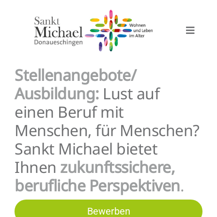
Zum
Inhalt
springen
Toggle
Naviga
Stellenangebote
Stellenangebote/
Ausbildung:
Lust auf
Stationäre Pflege
einen Beruf mit
Menschen, für Menschen?
Demenzstation
Sankt Michael bietet
Ihnen
zukunftssichere,
Kurzzeitpflege
berufliche Perspektiven
.
Betreutes Wohnen
Bewerben